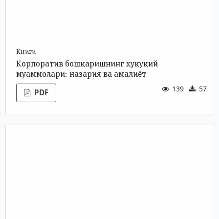
Книги
Корпоратив бошқаришнинг ҳуқуқий
муаммолари: назария ва амалиёт
139
57
PDF