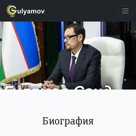
Гулямов Саид
Саидахрарович
Биография
Доктор юридических наук