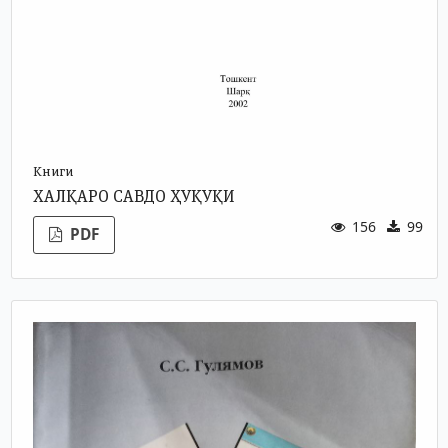
Книги
ХАЛҚАРО САВДО ҲУҚУҚИ
156
99
PDF